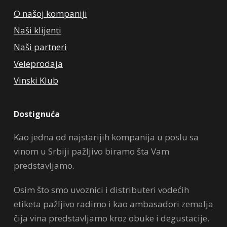
O našoj kompaniji
Naši klijenti
Naši partneri
Veleprodaja
Vinski Klub
Dostignuća
Kao jedna od najstarijih kompanija u poslu sa
vinom u Srbiji pažljivo biramo šta Vam
predstavljamo.
Osim što smo uvoznici i distributeri vodećih
etiketa pažljivo radimo i kao ambasadori zemalja
čija vina predstavljamo kroz obuke i degustacije.