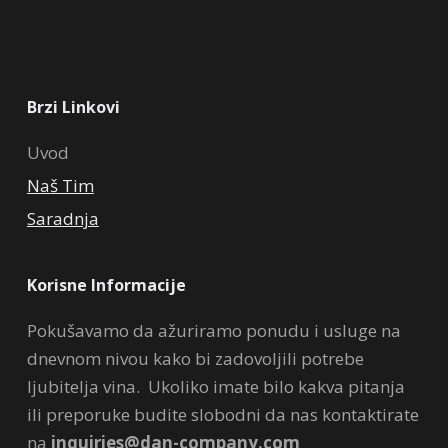
Brzi Linkovi
Uvod
Naš Tim
Saradnja
Korisne Informacije
Pokušavamo da ažuriramo ponudu i usluge na
dnevnom nivou kako bi zadovoljili potrebe
ljubitelja vina. Ukoliko imate bilo kakva pitanja
ili preporuke budite slobodni da nas kontaktirate
na
inquiries@dan-company.com