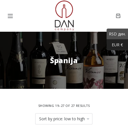
S
k
Shop
i
cart
p
RSD дин.
t
EUR €
o
c
Španija
o
n
t
e
n
t
SHOWING 19–27 OF 27 RESULTS