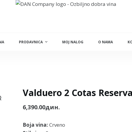
NA
PRODAVNICA
MOJ NALOG
O NAMA
K
Valduero 2 Cotas Reserv
6,390.00
дин.
Boja vina:
Crveno