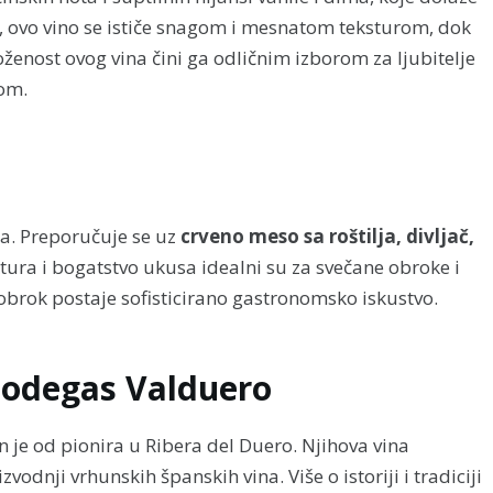
 ovo vino se ističe snagom i mesnatom teksturom, dok
ženost ovog vina čini ga odličnim izborom za ljubitelje
rom.
la. Preporučuje se uz
crveno meso sa roštilja, divljač,
ktura i bogatstvo ukusa idealni su za svečane obroke i
obrok postaje sofisticirano gastronomsko iskustvo.
Bodegas Valduero
n je od pionira u Ribera del Duero. Njihova vina
odnji vrhunskih španskih vina. Više o istoriji i tradiciji