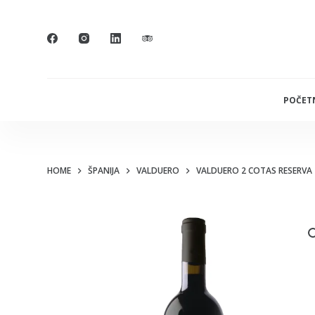
S
k
i
p
t
POČET
o
c
o
HOME
ŠPANIJA
VALDUERO
VALDUERO 2 COTAS RESERVA
n
t
e
n
t