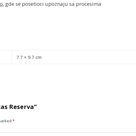
ro
, gde se posetioci upoznaju sa procesima
7.7 × 9.7 cm
tas Reserva”
 marked
*