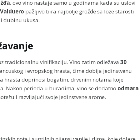
ožđa
, ovo vino nastaje samo u godinama kada su uslovi
Valduero
pažljivo bira najbolje grožđe sa loze starosti
 i dubinu ukusa.
žavanje
z tradicionalnu vinifikaciju. Vino zatim odležava
30
ancuskog i evropskog hrasta, čime dobija jedinstvenu
rsta hrasta doprinosi bogatim, drvenim notama koje
đa. Nakon perioda u buradima, vino se dodatno
odmara
otežu i razvijajući svoje jedinstvene arome.
skih nota i suptilnih nijansi vanile i dima, koje dolaze