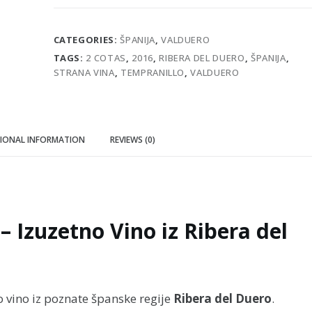
Reserva
quantity
CATEGORIES:
ŠPANIJA
,
VALDUERO
TAGS:
2 COTAS
,
2016
,
RIBERA DEL DUERO
,
ŠPANIJA
,
STRANA VINA
,
TEMPRANILLO
,
VALDUERO
IONAL INFORMATION
REVIEWS (0)
– Izuzetno Vino iz Ribera del
o vino iz poznate španske regije
Ribera del Duero
.