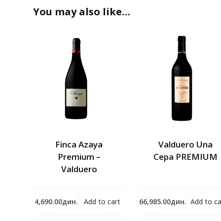
You may also like…
Finca Azaya
Valduero Una
Premium –
Cepa PREMIUM
Valduero
4,690.00
дин.
Add to cart
66,985.00
дин.
Add to ca