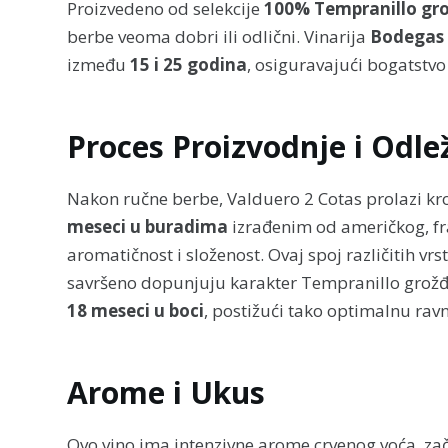
Proizvedeno od selekcije
100% Tempranillo gr
berbe veoma dobri ili odlični. Vinarija
Bodegas 
između
15 i 25 godina
, osiguravajući bogatstvo
Proces Proizvodnje i Odle
Nakon ručne berbe, Valduero 2 Cotas prolazi kro
meseci u buradima
izrađenim od američkog, fr
aromatičnost i složenost. Ovaj spoj različitih v
savršeno dopunjuju karakter Tempranillo grož
18 meseci u boci
, postižući tako optimalnu ravn
Arome i Ukus
Ovo vino ima intenzivne arome crvenog voća, začin