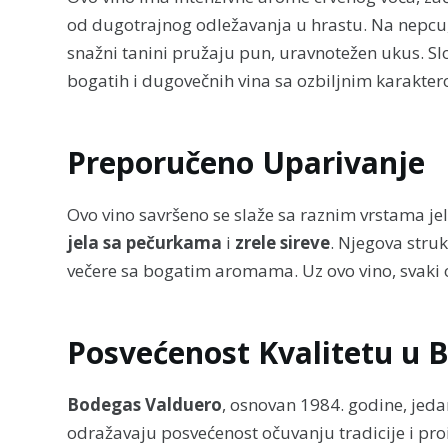
od dugotrajnog odležavanja u hrastu. Na nepcu,
snažni tanini pružaju pun, uravnotežen ukus. Slo
bogatih i dugovečnih vina sa ozbiljnim karakte
Preporučeno Uparivanje
Ovo vino savršeno se slaže sa raznim vrstama je
jela sa pečurkama
i
zrele sireve
. Njegova stru
večere sa bogatim aromama. Uz ovo vino, svaki 
Posvećenost Kvalitetu u 
Bodegas Valduero
, osnovan 1984. godine, jeda
odražavaju posvećenost očuvanju tradicije i proizv