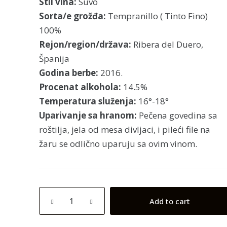
Stil vina:
Suvo
Sorta/e grožđa:
Tempranillo ( Tinto Fino)
100%
Rejon/region/država:
Ribera del Duero,
Španija
Godina berbe:
2016.
Procenat alkohola:
14.5%
Temperatura služenja:
16°-18°
Uparivanje sa hranom:
Pečena govedina sa
roštilja, jela od mesa divljaci, i pileći file na
žaru se odlično uparuju sa ovim vinom.
Valduero
Add to cart
2
Cotas