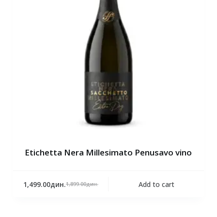
Etichetta Nera Millesimato Penusavo vino
1,499.00
дин.
Add to cart
1,899.00
дин.