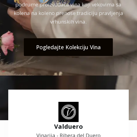
podrume proizvođača vina koji vekovima sa
kolena na koleno prenose tradiciju pravljenja
vrhunskih vina.
Pogledajte Kolekciju Vina
Valduero
Vinarija - Ribera del Duero