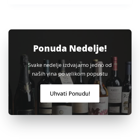
Ponuda Nedelje!
Svake nedelje izdvajamo jedno od
naših vina po velikom popustu
Uhvati Ponudu!