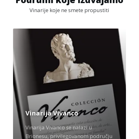
Vinarije koje ne smete propustiti
Vinarija Vivanco
Vinarija Vivanco se nalazi u
Brionesu, privilegovanom području