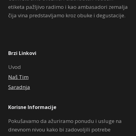
etiketa pažljivo radimo i kao ambasadori zemalja
čija vina predstavljamo kroz obuke i degustacije.
Brzi Linkovi
Uvod
Naš Tim
Saradnja
Korisne Informacije
Pokušavamo da ažuriramo ponudu i usluge na
dnevnom nivou kako bi zadovoljili potrebe