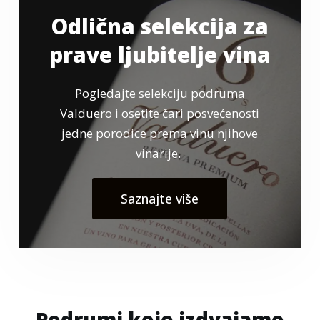
Odlična selekcija za
prave ljubitelje vina
Pogledajte selekciju podruma
Valduero i osetite čari posvećenosti
jedne porodice prema vinu njihove
vinarije.
Saznajte više
Podrumi koje izdvajamo