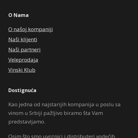
O Nama
O našoj kompaniji
Naši klijenti
Naši partneri
Veleprodaja
Vinski Klub
Dostignuća
Kao jedna od najstarijih kompanija u poslu sa
vinom u Srbiji pažljivo biramo šta Vam
predstavljamo.
Osim što smo uvoznici i distributeri vodećih