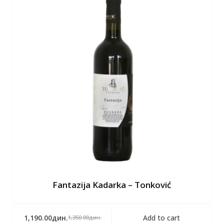
Fantazija Kadarka – Tonković
1,190.00
дин.
Add to cart
1,350.00
дин.