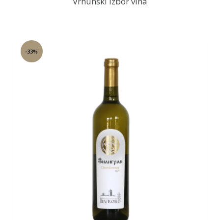
Vrhunski izbor vina
-33%