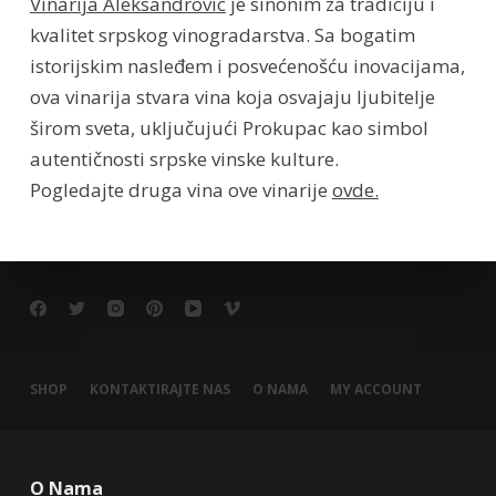
Vinarija Aleksandrovic
je sinonim za tradiciju i
kvalitet srpskog vinogradarstva. Sa bogatim
istorijskim nasleđem i posvećenošću inovacijama,
ova vinarija stvara vina koja osvajaju ljubitelje
širom sveta, uključujući Prokupac kao simbol
autentičnosti srpske vinske kulture.
Pogledajte druga vina ove vinarije
ovde.
SHOP
KONTAKTIRAJTE NAS
O NAMA
MY ACCOUNT
O Nama