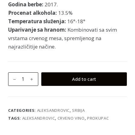
Godina berbe:
2017.
Procenat alkohola:
13.5%
Temperatura služenja:
16°-18°
Uparivanje sa hranom:
Kombinovati sa svim
vrstama crvenog mesa, spremljenog na
najrazličitije načine.
Prokupac
Add to cart
Aleksandrovic
quantity
CATEGORIES:
ALEKSANDROVIC
,
SRBIJA
TAGS:
ALEKSANDROVIC
,
CRVENO VINO
,
PROKUPAC