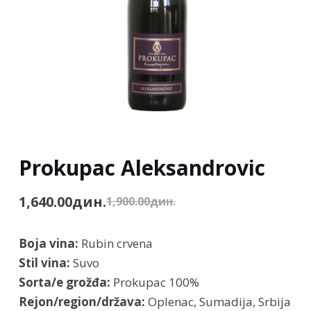
Prokupac Aleksandrovic
1,640.00
дин.
1,900.00
дин.
Boja vina:
Rubin crvena
Stil vina:
Suvo
Sorta/e grožđa:
Prokupac 100%
Rejon/region/država:
Oplenac, Sumadija, Srbija