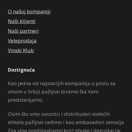
O našoj kompaniji
Naši klijenti
Naši partneri
Veleprodaja
Vinski Klub
Dostignuća
Kao jedna od najstarijih kompanija u poslu sa
vinom u Srbiji pažljivo biramo šta Vam
predstavljamo.
Osim što smo uvoznici i distributeri vodećih
etiketa pažljivo radimo i kao ambasadori zemalja
čija vina predstavljamo kroz obuke i degustacije.