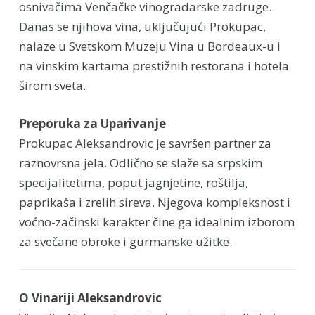
osnivačima Venčačke vinogradarske zadruge.
Danas se njihova vina, uključujući Prokupac,
nalaze u Svetskom Muzeju Vina u Bordeaux-u i
na vinskim kartama prestižnih restorana i hotela
širom sveta.
Preporuka za Uparivanje
Prokupac Aleksandrovic je savršen partner za
raznovrsna jela. Odlično se slaže sa srpskim
specijalitetima, poput jagnjetine, roštilja,
paprikaša i zrelih sireva. Njegova kompleksnost i
voćno-začinski karakter čine ga idealnim izborom
za svečane obroke i gurmanske užitke.
O Vinariji Aleksandrovic