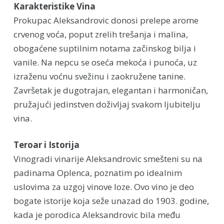
Karakteristike Vina
Prokupac Aleksandrovic donosi prelepe arome
crvenog voća, poput zrelih trešanja i malina,
obogaćene suptilnim notama začinskog bilja i
vanile. Na nepcu se oseća mekoća i punoća, uz
izraženu voćnu svežinu i zaokružene tanine.
Završetak je dugotrajan, elegantan i harmoničan,
pružajući jedinstven doživljaj svakom ljubitelju
vina.
Teroar i Istorija
Vinogradi vinarije Aleksandrovic smešteni su na
padinama Oplenca, poznatim po idealnim
uslovima za uzgoj vinove loze. Ovo vino je deo
bogate istorije koja seže unazad do 1903. godine,
kada je porodica Aleksandrovic bila među