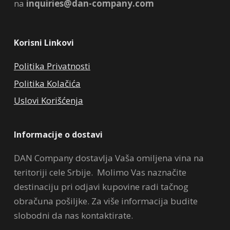
na
inquiries@dan-company.com
Korisni Linkovi
Politika Privatnosti
Politika Kolačića
Uslovi Korišćenja
Informacije o dostavi
DAN Company dostavlja Vaša omiljena vina na
teritoriji cele Srbije. Molimo Vas naznačite
destinaciju pri odjavi kupovine radi tačnog
obračuna pošiljke. Za više informacija budite
slobodni da nas kontaktirate.