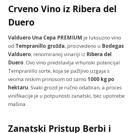
Crveno Vino iz Ribera del
Duero
Valduero Una Cepa PREMIUM
je luksuzno vino
od
Tempranillo grožđa
, proizvedeno u
Bodegas
Valduero
, renomiranoj vinariji iz
Ribera del
Duero
. Ovo vino predstavlja vrhunski potencijal
Tempranillo sorte, koja se pažljivo uzgaja s
veoma niskim prinosom od samo
1000 kg po
hektaru
. Svaki grozd je ručno odabran, a proces
vinifikacije je u potpunosti zanatski, bez upotrebe
mašina.
Zanatski Pristup Berbi i