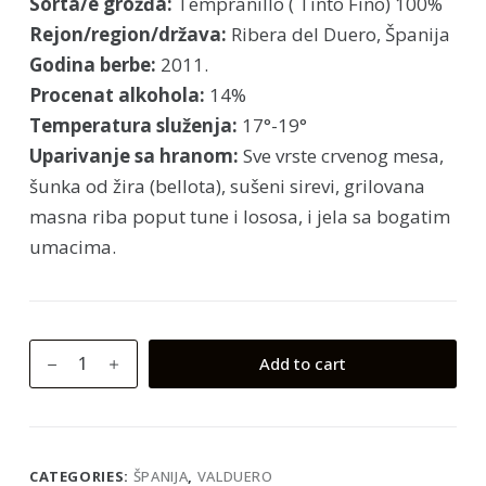
Sorta/e grožđa:
Tempranillo ( Tinto Fino) 100%
Rejon/region/država:
Ribera del Duero, Španija
Godina berbe:
2011.
Procenat alkohola:
14%
Temperatura služenja:
17°-19°
Uparivanje sa hranom:
Sve vrste crvenog mesa,
šunka od žira (bellota), sušeni sirevi, grilovana
masna riba poput tune i lososa, i jela sa bogatim
umacima.
Valduero
Add to cart
Una
Cepa
PREMIUM
quantity
CATEGORIES:
ŠPANIJA
,
VALDUERO