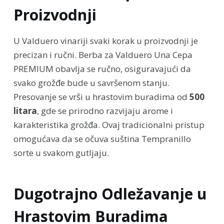
Proizvodnji
U Valduero vinariji svaki korak u proizvodnji je
precizan i ručni. Berba za Valduero Una Cepa
PREMIUM obavlja se ručno, osiguravajući da
svako grožđe bude u savršenom stanju.
Presovanje se vrši u hrastovim buradima od
500
litara
, gde se prirodno razvijaju arome i
karakteristika grožđa. Ovaj tradicionalni pristup
omogućava da se očuva suština Tempranillo
sorte u svakom gutljaju.
Dugotrajno Odležavanje u
Hrastovim Buradima