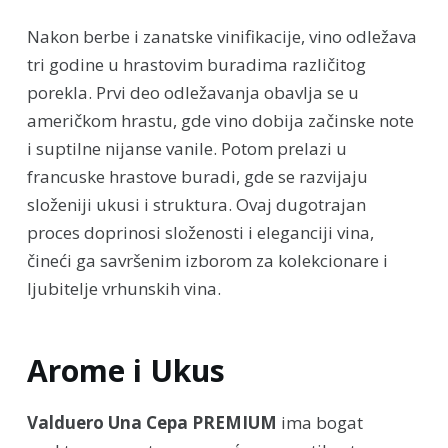
Nakon berbe i zanatske vinifikacije, vino odležava
tri godine u hrastovim buradima različitog
porekla. Prvi deo odležavanja obavlja se u
američkom hrastu, gde vino dobija začinske note
i suptilne nijanse vanile. Potom prelazi u
francuske hrastove buradi, gde se razvijaju
složeniji ukusi i struktura. Ovaj dugotrajan
proces doprinosi složenosti i eleganciji vina,
čineći ga savršenim izborom za kolekcionare i
ljubitelje vrhunskih vina.
Arome i Ukus
Valduero Una Cepa PREMIUM
ima bogat