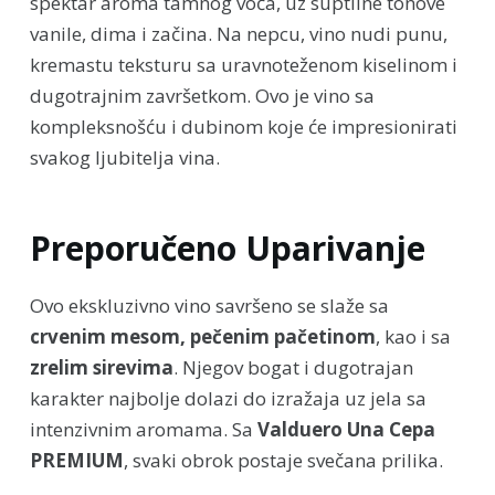
spektar aroma tamnog voća, uz suptilne tonove
vanile, dima i začina. Na nepcu, vino nudi punu,
kremastu teksturu sa uravnoteženom kiselinom i
dugotrajnim završetkom. Ovo je vino sa
kompleksnošću i dubinom koje će impresionirati
svakog ljubitelja vina.
Preporučeno Uparivanje
Ovo ekskluzivno vino savršeno se slaže sa
crvenim mesom, pečenim pačetinom
, kao i sa
zrelim sirevima
. Njegov bogat i dugotrajan
karakter najbolje dolazi do izražaja uz jela sa
intenzivnim aromama. Sa
Valduero Una Cepa
PREMIUM
, svaki obrok postaje svečana prilika.