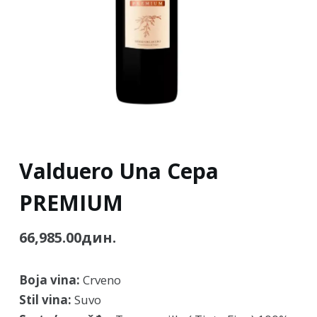
Valduero Una Cepa
PREMIUM
66,985.00
дин.
Boja vina:
Crveno
Stil vina:
Suvo