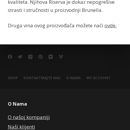
kvaliteta. Njihova Riserva je dokaz nepogrešive
strasti i stručnosti u proizvodnji Brunella.
Druga vina ovog proizvođača možete naći
ovde.
SHOP
KONTAKTIRAJTE NAS
O NAMA
MY ACCOUNT
O Nama
O našoj kompaniji
Naši klijenti