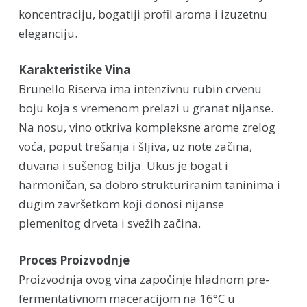
koncentraciju, bogatiji profil aroma i izuzetnu
eleganciju.
Karakteristike Vina
Brunello Riserva ima intenzivnu rubin crvenu
boju koja s vremenom prelazi u granat nijanse.
Na nosu, vino otkriva kompleksne arome zrelog
voća, poput trešanja i šljiva, uz note začina,
duvana i sušenog bilja. Ukus je bogat i
harmoničan, sa dobro strukturiranim taninima i
dugim završetkom koji donosi nijanse
plemenitog drveta i svežih začina.
Proces Proizvodnje
Proizvodnja ovog vina započinje hladnom pre-
fermentativnom maceracijom na 16°C u