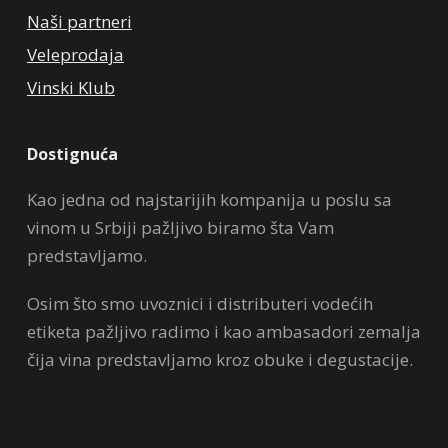
Naši partneri
Veleprodaja
Vinski Klub
Dostignuća
Kao jedna od najstarijih kompanija u poslu sa
vinom u Srbiji pažljivo biramo šta Vam
predstavljamo.
Osim što smo uvoznici i distributeri vodećih
etiketa pažljivo radimo i kao ambasadori zemalja
čija vina predstavljamo kroz obuke i degustacije.