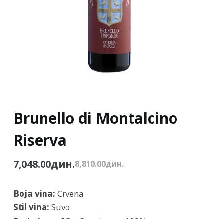
Brunello di Montalcino
Riserva
7,048.00
дин.
8,810.00
дин.
Boja vina:
Crvena
Stil vina:
Suvo