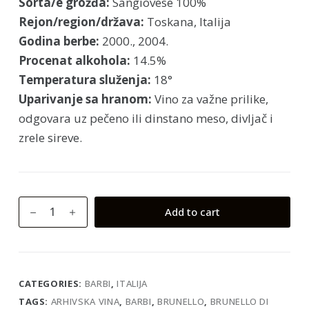
Sorta/e grožđa:
Sangiovese 100%
Rejon/region/država:
Toskana, Italija
Godina berbe:
2000., 2004.
Procenat alkohola:
14.5%
Temperatura služenja:
18°
Uparivanje sa hranom:
Vino za važne prilike,
odgovara uz pečeno ili dinstano meso, divljač i
zrele sireve.
Brunello
Add to cart
di
Montalcino
Riserva
quantity
CATEGORIES:
BARBI
,
ITALIJA
TAGS:
ARHIVSKA VINA
,
BARBI
,
BRUNELLO
,
BRUNELLO DI