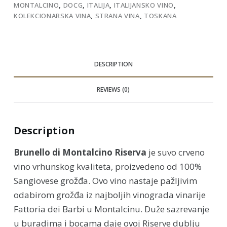
MONTALCINO
,
DOCG
,
ITALIJA
,
ITALIJANSKO VINO
,
KOLEKCIONARSKA VINA
,
STRANA VINA
,
TOSKANA
DESCRIPTION
REVIEWS (0)
Description
Brunello di Montalcino Riserva
je suvo crveno
vino vrhunskog kvaliteta, proizvedeno od 100%
Sangiovese grožđa. Ovo vino nastaje pažljivim
odabirom grožđa iz najboljih vinograda vinarije
Fattoria dei Barbi u Montalcinu. Duže sazrevanje
u buradima i bocama daje ovoj Riserve dublju