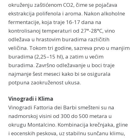
okruženju zaštićenom CO2, čime se pojačava
ekstrakcija polifenola i aroma. Nakon alkoholne
fermentacije, koja traje 16-17 dana na
kontrolisanoj temperaturi od 27°-28°C, vino
odležava u hrastovim buradima različitih
veličina. Tokom tri godine, sazreva prvo u manjim
buradima (2,25–15 hl), a zatim u većim
buradima. Završno odležavanje u boci traje
najmanje šest meseci kako bi se osigurala
potpuna zaokruženost ukusa.
Vinogradi i Klima
Vinogradi Fattoria dei Barbi smešteni su na
nadmorskoj visini od 300 do 500 metara u
okrugu Montalcino. Kombinacija krečnjaka, gline
i eocenskih peskova, uz stabilnu sunčanu klimu,