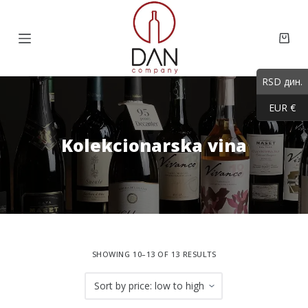
S
k
Shop
i
cart
p
RSD дин.
t
EUR €
o
c
Kolekcionarska vina
o
n
t
e
n
t
SHOWING 10–13 OF 13 RESULTS