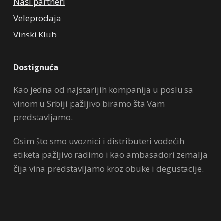
Naši partneri
Veleprodaja
Vinski Klub
Dostignuća
Kao jedna od najstarijih kompanija u poslu sa
vinom u Srbiji pažljivo biramo šta Vam
predstavljamo.
Osim što smo uvoznici i distributeri vodećih
etiketa pažljivo radimo i kao ambasadori zemalja
čija vina predstavljamo kroz obuke i degustacije.