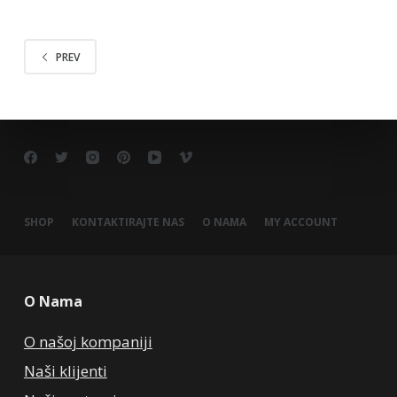
PREV
SHOP
KONTAKTIRAJTE NAS
O NAMA
MY ACCOUNT
O Nama
O našoj kompaniji
Naši klijenti