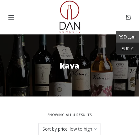
S
k
Shop
i
cart
p
RSD дин.
t
EUR €
o
c
kava
o
n
t
e
n
t
SHOWING ALL 4 RESULTS