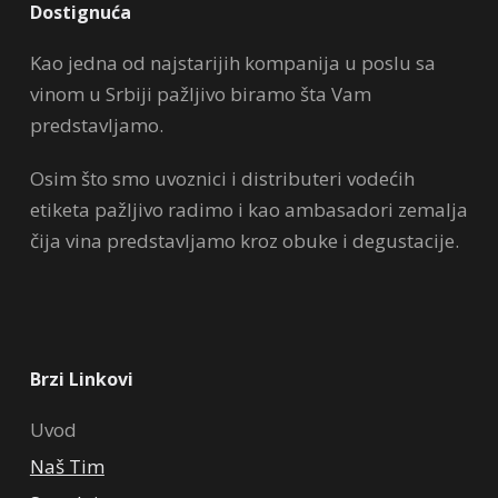
Dostignuća
Kao jedna od najstarijih kompanija u poslu sa
vinom u Srbiji pažljivo biramo šta Vam
predstavljamo.
Osim što smo uvoznici i distributeri vodećih
etiketa pažljivo radimo i kao ambasadori zemalja
čija vina predstavljamo kroz obuke i degustacije.
Brzi Linkovi
Uvod
Naš Tim