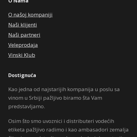
O Nama
O našoj kompaniji
Naši klijenti
Naši partneri
Veleprodaja
Vinski Klub
Dostignuća
Kao jedna od najstarijih kompanija u poslu sa
vinom u Srbiji pažljivo biramo šta Vam
predstavljamo.
Osim što smo uvoznici i distributeri vodećih
etiketa pažljivo radimo i kao ambasadori zemalja