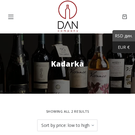
S
k
Shop
i
cart
p
RSD дин.
t
EUR €
o
c
Kadarka
o
n
t
e
n
t
SHOWING ALL 2 RESULTS