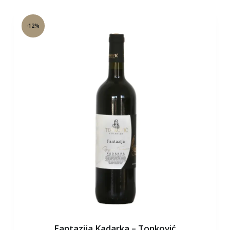
-12%
Fantazija Kadarka – Tonković