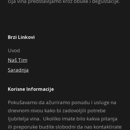
čija vina predstavljamo kroz obuke i degustacije.
Brzi Linkovi
Uvod
Naš Tim
Saradnja
Korisne Informacije
Pokušavamo da ažuriramo ponudu i usluge na
dnevnom nivou kako bi zadovoljili potrebe
ljubitelja vina. Ukoliko imate bilo kakva pitanja
ili preporuke budite slobodni da nas kontaktirate