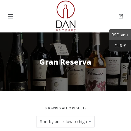
S
k
Shop
i
cart
p
RSD дин.
t
EUR €
o
c
Gran Reserva
o
n
t
e
n
t
SHOWING ALL 2 RESULTS