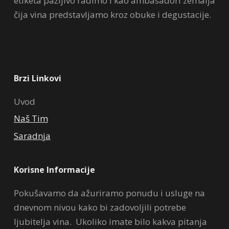
etiketa pažljivo radimo i kao ambasadori zemalja
čija vina predstavljamo kroz obuke i degustacije.
Brzi Linkovi
Uvod
Naš Tim
Saradnja
Korisne Informacije
Pokušavamo da ažuriramo ponudu i usluge na
dnevnom nivou kako bi zadovoljili potrebe
ljubitelja vina. Ukoliko imate bilo kakva pitanja