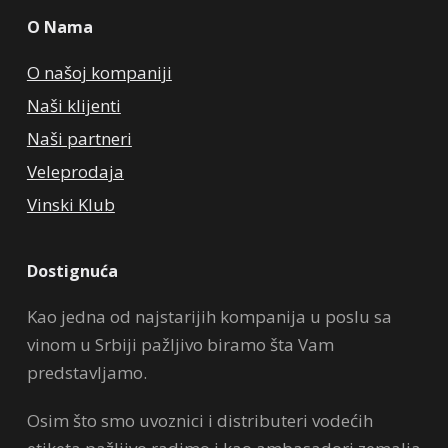
O Nama
O našoj kompaniji
Naši klijenti
Naši partneri
Veleprodaja
Vinski Klub
Dostignuća
Kao jedna od najstarijih kompanija u poslu sa
vinom u Srbiji pažljivo biramo šta Vam
predstavljamo.
Osim što smo uvoznici i distributeri vodećih